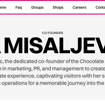
ome
Faq
Groups
Shops
Careers
Cont
 MISALJEV
CO FOUNDER
c, the dedicated co-founder of the Chocola
se in marketing, PR, and management to creat
e experience, captivating visitors with her s
operations for a memorable journey into the 