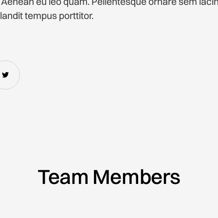
 Aenean eu leo quam. Pellentesque ornare sem laci
landit tempus porttitor.
Team Members