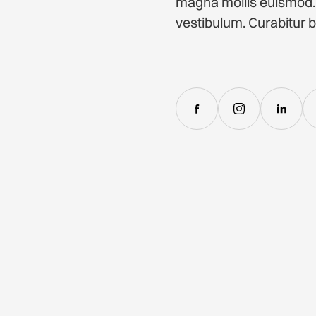
magna mollis euismod.
vestibulum. Curabitur b