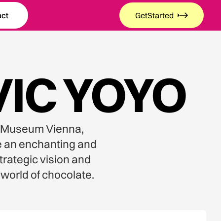
act
Get
Started
Get
Started
IC YOYO
te Museum Vienna,
e an enchanting and
trategic vision and
world of chocolate.