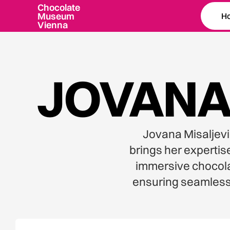
Chocolate
Museum
H
Vienna
JOVANA
Jovana Misaljevi
brings her experti
immersive chocolat
ensuring seamless 